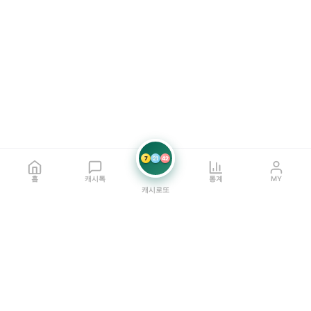
7
21
42
홈
캐시톡
통계
MY
캐시로또