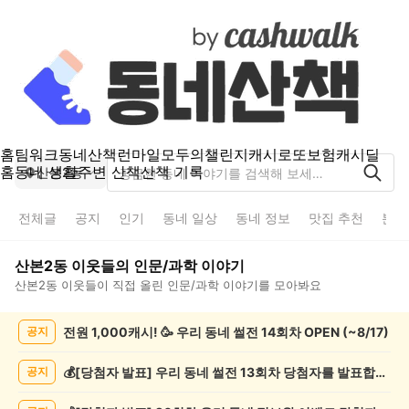
홈
팀워크
동네산책
런마일
모두의챌린지
캐시로또
보험
캐시딜
홈
동네 생활
주변 산책
산책 기록
산본2동
전체글
공지
인기
동네 일상
동네 정보
맛집 추천
분실
산본2동
이웃들의
인문/과학
이야기
산본2동
이웃들이 직접 올린
인문/과학
이야기를 모아봐요
산
전원 1,000캐시! 🥳 우리 동네 썰전 14회차 OPEN (~8/17)
공지
본
2
동
💰[당첨자 발표] 우리 동네 썰전 13회차 당첨자를 발표합니다!
공지
인
문/