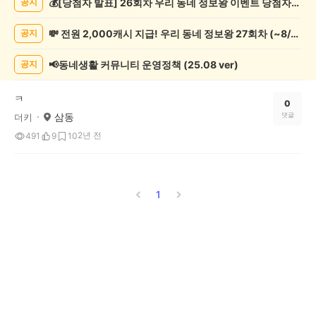
💰[당첨자 발표] 26회차 우리 동네 정보왕 이벤트 당첨자를 발표합니다!
공지
과
학
💸 전원 2,000캐시 지급! 우리 동네 정보왕 27회차 (~8/10)
공지
게
시
글
📢동네생활 커뮤니티 운영정책 (25.08 ver)
공지
목
록
ㅋ
0
삼동
댓글
더키
2년 전
491
9
10
1