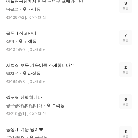
어울림공원에서 만난 귀여운 포메라니안
3
사이동
댓글
담율로
5개월 전
129
2
0
골목대장고양이
7
고색동
댓글
상민
5개월 전
132
0
0
저희집 보물 가을이를 소개합니다^^
2
파장동
댓글
박지우
5개월 전
164
3
0
짱구랑 산책합니다
8
수리동
댓글
짱구짱아엄마입니다
5개월 전
210
1
0
동생네 겨운 냥이❤
3
구운동
댓글
로얄팰리's