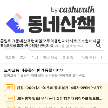
홈
팀워크
동네산책
런마일
모두의챌린지
캐시로또
보험
캐시딜
홈
동네 생활
주변 산책
산책 기록
도마교동
전체글
공지
인기
동네 일상
동네 정보
맛집 추천
분실
도마교동
이웃들의
반려동물
이야기
도마교동
이웃들이 직접 올린
반려동물
이야기를 모아봐요
도
전원 1,000캐시! 🥳 우리 동네 썰전 14회차 OPEN (~8/17)
공지
마
교
동
💰[당첨자 발표] 우리 동네 썰전 13회차 당첨자를 발표합니다!
공지
반
려