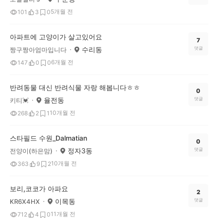
5개월 전
101
3
0
아파트에 고양이가 살고있어요
7
수리동
댓글
짱구짱아엄마입니다
6개월 전
147
0
0
반려동물 대신 반려식물 자랑 해봅니다ㅎㅎ
0
율전동
댓글
키티💓
10개월 전
268
2
1
스타필드 수원_Dalmatian
0
정자3동
댓글
전양이(하은맘)
10개월 전
363
9
2
보리,코코가 아파요
2
이목동
댓글
KR6X4HX
11개월 전
712
4
0