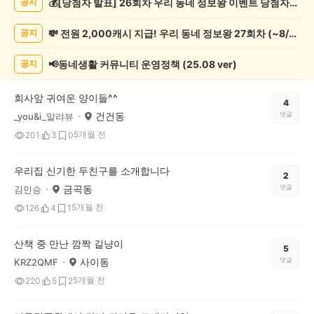
💰[당첨자 발표] 26회차 우리 동네 정보왕 이벤트 당첨자를 발표합니다!
공지
동
물
💸 전원 2,000캐시 지급! 우리 동네 정보왕 27회차 (~8/10)
공지
게
시
글
📢동네생활 커뮤니티 운영정책 (25.08 ver)
공지
목
록
회사앞 귀여운 양이들^^
4
건건동
댓글
_you&i_알랴뷰
5개월 전
201
3
0
우리집 신기한 두친구를 소개합니다
2
금곡동
댓글
김민승
5개월 전
126
4
1
산책 중 만난 깜짝 길냥이
5
사이동
댓글
KRZ2QMF
5개월 전
220
5
2