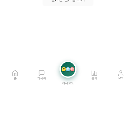
7
21
42
홈
캐시톡
통계
MY
캐시로또