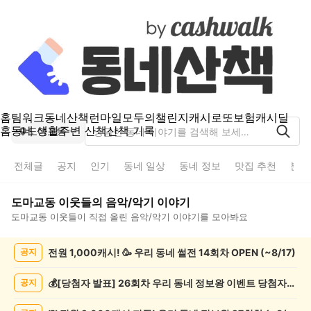
홈
팀워크
동네산책
런마일
모두의챌린지
캐시로또
보험
캐시딜
홈
동네 생활
주변 산책
산책 기록
도마교동
전체글
공지
인기
동네 일상
동네 정보
맛집 추천
분실
도마교동
이웃들의
음악/악기
이야기
도마교동
이웃들이 직접 올린
음악/악기
이야기를 모아봐요
도
전원 1,000캐시! 🥳 우리 동네 썰전 14회차 OPEN (~8/17)
공지
마
교
동
💰[당첨자 발표] 26회차 우리 동네 정보왕 이벤트 당첨자를 발표합니다!
공지
음
악/