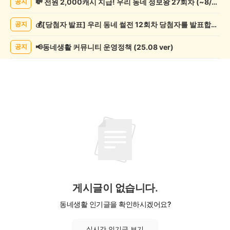
💸 전원 2,000캐시 지급! 우리 동네 정보왕 27회차 (~8/10)
공지
악
기
💰[당첨자 발표] 우리 동네 썰전 12회차 당첨자를 발표합니다!
공지
게
시
글
📢동네생활 커뮤니티 운영정책 (25.08 ver)
공지
목
록
게시글이 없습니다.
동네생활 인기글을 확인하시겠어요?
실시간 인기글 보기