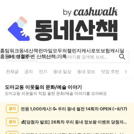
홈
팀워크
동네산책
런마일
모두의챌린지
캐시로또
보험
캐시딜
홈
동네 생활
주변 산책
산책 기록
도마교동
전체글
공지
인기
동네 일상
동네 정보
맛집 추천
분실
도마교동
이웃들의
문화/예술
이야기
도마교동
이웃들이 직접 올린
문화/예술
이야기를 모아봐요
도
전원 1,000캐시! 🥳 우리 동네 썰전 14회차 OPEN (~8/17)
공지
마
교
동
💰[당첨자 발표] 26회차 우리 동네 정보왕 이벤트 당첨자를 발표합니다!
공지
문
화/