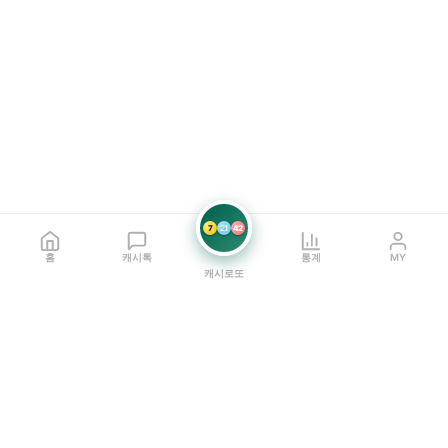
7
21
42
홈
캐시톡
통계
MY
캐시로또