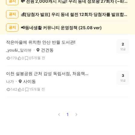
💸 전원 2,000캐시 지급! 우리 동네 정보왕 27회차 (~8/10)
공지
예
술
💰[당첨자 발표] 우리 동네 썰전 12회차 당첨자를 발표합니다!
공지
게
시
글
📢동네생활 커뮤니티 운영정책 (25.08 ver)
공지
목
록
작은마을에 위치한 안산 반월 도서관!
2
건건동
댓글
_you&i_알랴뷰
5개월 전
179
0
0
이천 설봉공원 근처 감성 독립서점, 처음책방에서 보낸 조용한 하루
3
사이동
댓글
나가
5개월 전
142
0
1
1