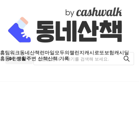
홈
팀워크
동네산책
런마일
모두의챌린지
캐시로또
보험
캐시딜
홈
동네 생활
주변 산책
산책 기록
인창동