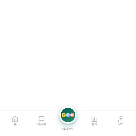
7
21
42
홈
캐시톡
통계
MY
캐시로또