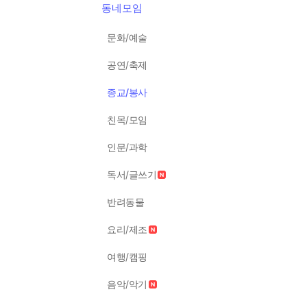
동네모임
문화/예술
공연/축제
종교/봉사
친목/모임
인문/과학
독서/글쓰기
반려동물
요리/제조
여행/캠핑
음악/악기