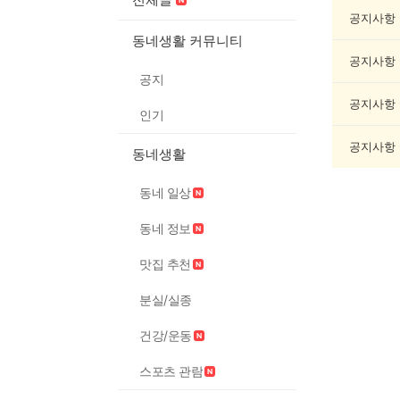
봉
사
공지사항
게
동네생활 커뮤니티
시
공지사항
글
공지
목
록
공지사항
인기
공지사항
동네생활
동네 일상
동네 정보
맛집 추천
분실/실종
건강/운동
스포츠 관람