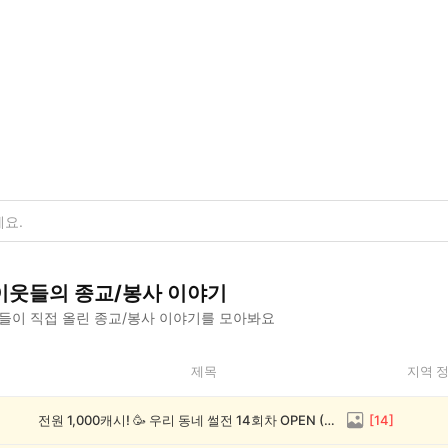
이웃들의
종교/봉사
이야기
들이 직접 올린
종교/봉사
이야기를 모아봐요
제목
지역 
전원 1,000캐시! 🥳 우리 동네 썰전 14회차 OPEN (~8/17)
[
14
]