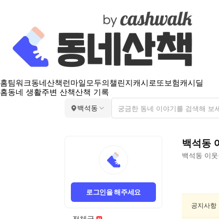
홈
팀워크
동네산책
런마일
모두의챌린지
캐시로또
보험
캐시딜
홈
동네 생활
주변 산책
산책 기록
백석동
백석동
백석동
이웃
백
석
로그인을 해주세요
동
종
공지사항
교/
전체글