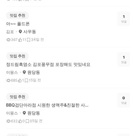
맛집 추천
1
댓글
아~~ 폴드폰
사우동
김포
4일 전
367
11
3
맛집 추천
1
댓글
정드림흑염소 김포풍무점 포장해도 맛있네요
원당동
이몽스
5일 전
685
1
1
맛집 추천
0
댓글
BBQ검단아라점 시원한 생맥주&친절한 사장님
원당동
이몽스
5일 전
632
0
0