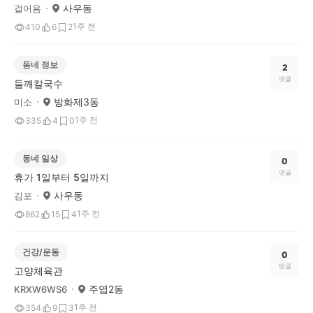
사우동
걸어욤
1주 전
410
6
2
동네 정보
2
댓글
들깨칼국수
방화제3동
미소
1주 전
335
4
0
동네 일상
0
댓글
휴가 1일부터 5일까지
사우동
김포
1주 전
862
15
4
건강/운동
0
댓글
고양체육관
주엽2동
KRXW6WS6
1주 전
354
9
3