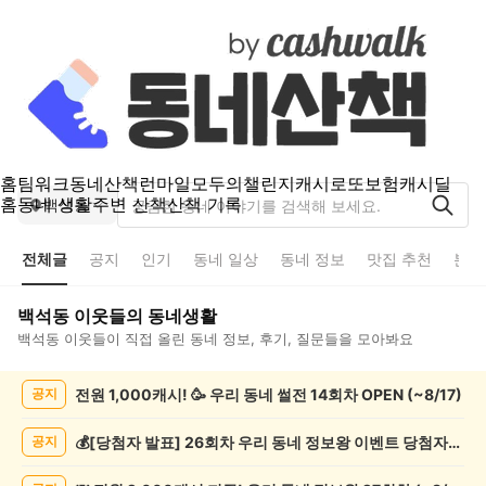
홈
팀워크
동네산책
런마일
모두의챌린지
캐시로또
보험
캐시딜
홈
동네 생활
주변 산책
산책 기록
백석동
전체글
공지
인기
동네 일상
동네 정보
맛집 추천
분실
백석동
이웃들의 동네생활
백석동
이웃들이 직접 올린 동네 정보, 후기, 질문들을 모아봐요
백
전원 1,000캐시! 🥳 우리 동네 썰전 14회차 OPEN (~8/17)
공지
석
동
전
💰[당첨자 발표] 26회차 우리 동네 정보왕 이벤트 당첨자를 발표합니다!
공지
체
글