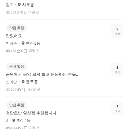
사우동
김포
2일 전
351
0
1
맛집 추천
2
댓글
맛있어요
행신3동
이하준
2일 전
481
5
3
동네 일상
3
댓글
공원에서 음악 크게 틀고 운동하는 분들....
풍무동
연아맘
2일 전
607
4
3
맛집 추천
1
댓글
청담초밥 일산점 추천합니다
마두1동
J
2일 전
499
2
1