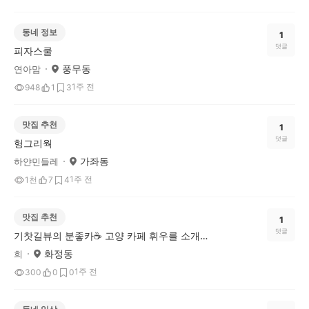
동네 정보
1
댓글
피자스쿨
풍무동
연아맘
1주 전
948
1
3
맛집 추천
1
댓글
헝그리웍
가좌동
하얀민들레
1주 전
1천
7
4
맛집 추천
1
댓글
기찻길뷰의 분좋카☕ 고양 카페 휘우를 소개합니다.
화정동
희
1주 전
300
0
0