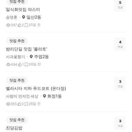
맛집 추천
5
댓글
일식회맛집 야스미
일산2동
송영훈
5일 전
397
2
2
맛집 추천
4
댓글
밤리단길 맛집 '플라토'
주엽2동
사과꽃향기
6일 전
494
1
0
맛집 추천
3
댓글
벨라시타 지하 푸드코트 (온다정)
화정1동
사람이 먼저인 세상
6일 전
955
0
2
맛집 추천
3
댓글
진담김밥