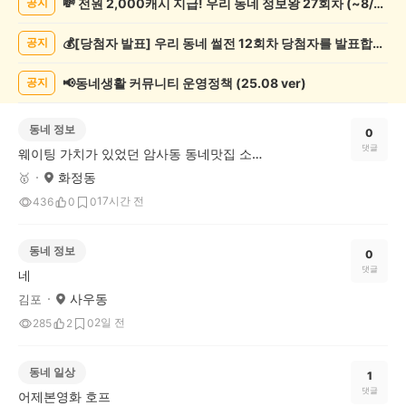
💸 전원 2,000캐시 지급! 우리 동네 정보왕 27회차 (~8/10)
공지
게
시
💰[당첨자 발표] 우리 동네 썰전 12회차 당첨자를 발표합니다!
공지
글
목
록
📢동네생활 커뮤니티 운영정책 (25.08 ver)
공지
동네 정보
0
댓글
웨이팅 가치가 있었던 암사동 동네맛집 소원이네조개불고기
화정동
🥇
17시간 전
436
0
0
동네 정보
0
댓글
네
사우동
김포
2일 전
285
2
0
동네 일상
1
댓글
어제본영화 호프