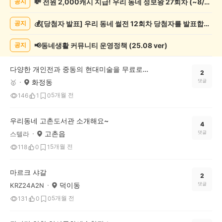
💸 전원 2,000캐시 지급! 우리 동네 정보왕 27회차 (~8/10)
공지
술
게
💰[당첨자 발표] 우리 동네 썰전 12회차 당첨자를 발표합니다!
공지
시
글
목
📢동네생활 커뮤니티 운영정책 (25.08 ver)
공지
록
다양한 개인전과 중동의 현대미술을 무료로 관람가능한 <서울시립미술관>
2
화정동
댓글
🥇
5개월 전
146
1
0
우리동네 고촌도서관 소개해요~
4
고촌읍
댓글
스텔라
5개월 전
118
0
1
마르크 샤갈
2
덕이동
댓글
KRZ24A2N
5개월 전
131
0
0