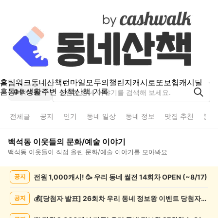
홈
팀워크
동네산책
런마일
모두의챌린지
캐시로또
보험
캐시딜
홈
동네 생활
주변 산책
산책 기록
백석동
전체글
공지
인기
동네 일상
동네 정보
맛집 추천
분실
백석동
이웃들의
문화/예술
이야기
백석동
이웃들이 직접 올린
문화/예술
이야기를 모아봐요
백
전원 1,000캐시! 🥳 우리 동네 썰전 14회차 OPEN (~8/17)
공지
석
동
문
💰[당첨자 발표] 26회차 우리 동네 정보왕 이벤트 당첨자를 발표합니다!
공지
화/
예