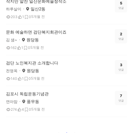
작지만 알찬 일산문화예술창작소
5
일산2동
댓글
하루살이
5개월 전
203
1
0
문화 예술하면 검단복지회관이죠
2
원당동
댓글
김 샘~
5개월 전
162
1
0
검단 노인복지관 소개합니다
3
원당동
댓글
전영옥
5개월 전
140
1
0
김포시 독립운동기념관
7
풍무동
댓글
연아맘
5개월 전
274
4
0