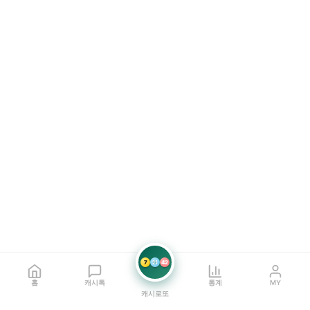
7
21
42
홈
캐시톡
통계
MY
캐시로또