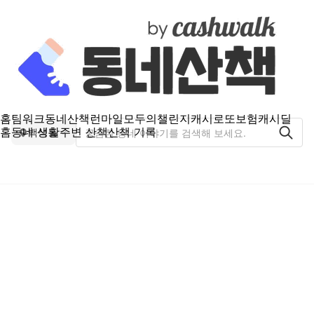
홈
팀워크
동네산책
런마일
모두의챌린지
캐시로또
보험
캐시딜
홈
동네 생활
주변 산책
산책 기록
백석동