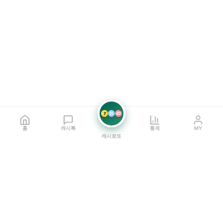
7
21
42
홈
캐시톡
통계
MY
캐시로또