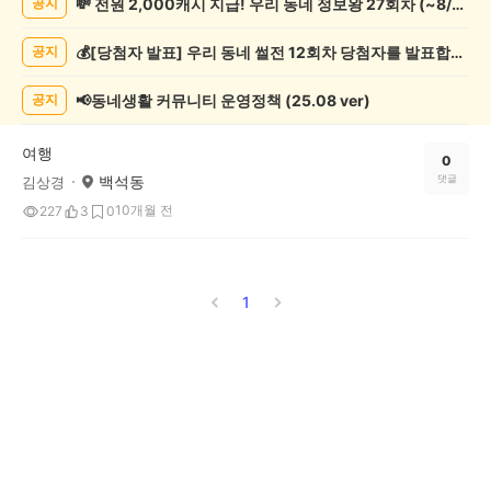
💸 전원 2,000캐시 지급! 우리 동네 정보왕 27회차 (~8/10)
공지
캠
핑
💰[당첨자 발표] 우리 동네 썰전 12회차 당첨자를 발표합니다!
공지
게
시
글
📢동네생활 커뮤니티 운영정책 (25.08 ver)
공지
목
록
여행
0
백석동
댓글
김상경
10개월 전
227
3
0
1