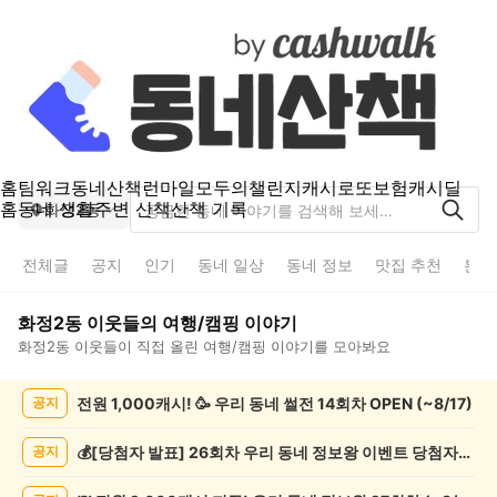
홈
팀워크
동네산책
런마일
모두의챌린지
캐시로또
보험
캐시딜
홈
동네 생활
주변 산책
산책 기록
화정2동
전체글
공지
인기
동네 일상
동네 정보
맛집 추천
분실
화정2동
이웃들의
여행/캠핑
이야기
화정2동
이웃들이 직접 올린
여행/캠핑
이야기를 모아봐요
화
전원 1,000캐시! 🥳 우리 동네 썰전 14회차 OPEN (~8/17)
공지
정
2
동
💰[당첨자 발표] 26회차 우리 동네 정보왕 이벤트 당첨자를 발표합니다!
공지
여
행/