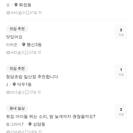
화정동
🥇
1일 전
440
0
0
맛집 추천
2
댓글
맛있어요
행신3동
이하준
2일 전
482
5
3
맛집 추천
1
댓글
청담초밥 일산점 추천합니다
마두1동
J
2일 전
503
2
1
동네 일상
2
댓글
윗집 아이들 뛰는 소리, 밤 늦게까지 괜찮을까요?
상암동
동그라미7
4일 전
236
0
0