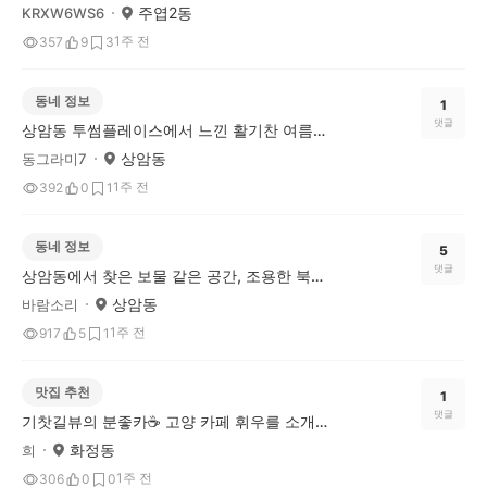
주엽2동
KRXW6WS6
1주 전
357
9
3
동네 정보
1
댓글
상암동 투썸플레이스에서 느낀 활기찬 여름 카페 후기
상암동
동그라미7
1주 전
392
0
1
동네 정보
5
댓글
상암동에서 찾은 보물 같은 공간, 조용한 북카페산책
상암동
바람소리
1주 전
917
5
1
맛집 추천
1
댓글
기찻길뷰의 분좋카☕ 고양 카페 휘우를 소개합니다.
화정동
희
1주 전
306
0
0