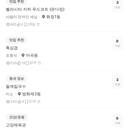
맛집 추천
3
댓글
벨라시타 지하 푸드코트 (온다정)
화정1동
사람이 먼저인 세상
6일 전
965
0
2
맛집 추천
0
댓글
특삼겹
마곡동
조종석
1주 전
539
19
6
동네 정보
2
댓글
들깨칼국수
방화제3동
미소
1주 전
340
4
0
건강/운동
0
댓글
고양체육관