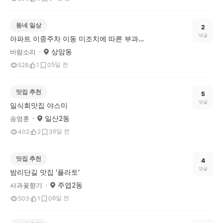
동네 일상
2
댓글
아파트 이중주차 이동 미조치에 따른 부과금(벌금)
상암동
바람소리
5일 전
528
1
0
맛집 추천
5
댓글
일식회맛집 야스미
일산2동
송영훈
6일 전
402
2
3
맛집 추천
4
댓글
밤리단길 맛집 '플라토'
주엽2동
사과꽃향기
6일 전
503
1
0