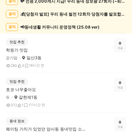
💸 전원 2,000캐시 지급! 우리 동네 정보왕 27회차 (~8/10)
공지
글
게
💰[당첨자 발표] 우리 동네 썰전 12회차 당첨자를 발표합니다!
공지
시
글
목
📢동네생활 커뮤니티 운영정책 (25.08 ver)
공지
록
맛집 추천
0
댓글
학원가 맛집
일산3동
걷기맘
8시간 전
280
3
1
맛집 추천
0
댓글
호코 너무좋아요
갈현제1동
듀
11시간 전
372
1
1
동네 정보
0
댓글
웨이팅 가치가 있었던 암사동 동네맛집 소원이네조개불고기