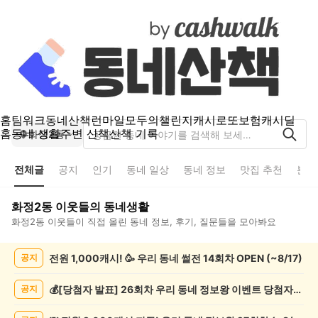
홈
팀워크
동네산책
런마일
모두의챌린지
캐시로또
보험
캐시딜
홈
동네 생활
주변 산책
산책 기록
화정2동
전체글
공지
인기
동네 일상
동네 정보
맛집 추천
분실
화정2동
이웃들의 동네생활
화정2동
이웃들이 직접 올린 동네 정보, 후기, 질문들을 모아봐요
화
전원 1,000캐시! 🥳 우리 동네 썰전 14회차 OPEN (~8/17)
공지
정
2
동
💰[당첨자 발표] 26회차 우리 동네 정보왕 이벤트 당첨자를 발표합니다!
공지
전
체