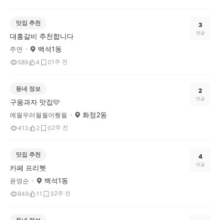
맛집 추천
3
댓글
대흥갈비 추천합니다
백석1동
주연
1주 전
589
4
0
동네 정보
2
댓글
구움과자 맛집🩷
화정2동
예월우러월월어뤙월
2주 전
413
2
0
맛집 추천
4
댓글
카페 프리헷
백석1동
윤영순
2주 전
849
11
3