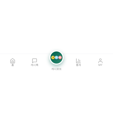
7
21
42
홈
캐시톡
통계
MY
캐시로또