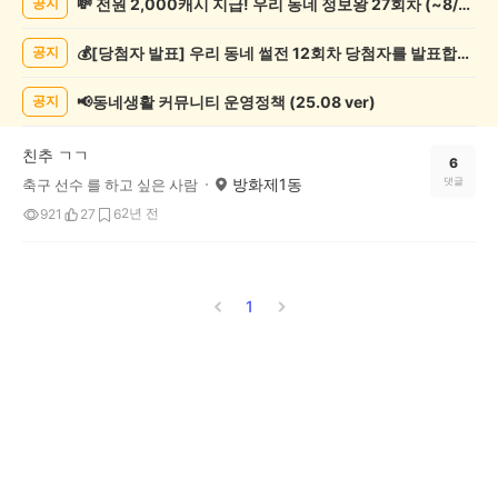
💸 전원 2,000캐시 지급! 우리 동네 정보왕 27회차 (~8/10)
공지
오
락
💰[당첨자 발표] 우리 동네 썰전 12회차 당첨자를 발표합니다!
공지
게
시
글
📢동네생활 커뮤니티 운영정책 (25.08 ver)
공지
목
록
친추 ㄱㄱ
6
방화제1동
댓글
축구 선수 를 하고 싶은 사람
2년 전
921
27
6
1