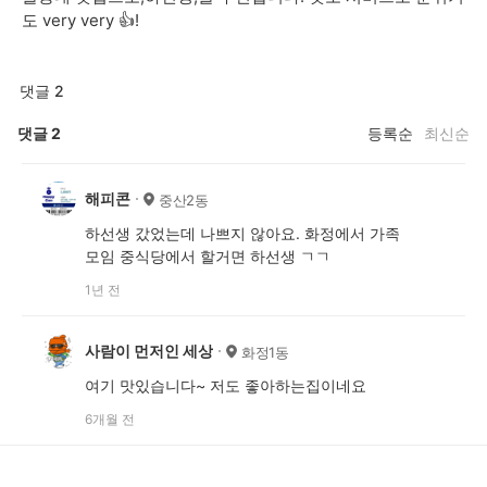
도 very very 👍!
댓글 2
댓글
2
등록순
최신순
해피콘
중산2동
하선생 갔었는데 나쁘지 않아요. 화정에서 가족
모임 중식당에서 할거면 하선생 ㄱㄱ
1년 전
사람이 먼저인 세상
화정1동
여기 맛있습니다~ 저도 좋아하는집이네요
6개월 전