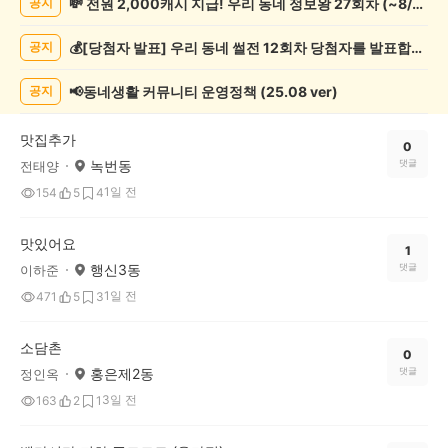
💸 전원 2,000캐시 지급! 우리 동네 정보왕 27회차 (~8/10)
공지
추
천
💰[당첨자 발표] 우리 동네 썰전 12회차 당첨자를 발표합니다!
공지
게
시
글
📢동네생활 커뮤니티 운영정책 (25.08 ver)
공지
목
록
맛집추가
0
녹번동
댓글
전태양
1일 전
154
5
4
맛있어요
1
행신3동
댓글
이하준
1일 전
471
5
3
소담촌
0
홍은제2동
댓글
정인옥
3일 전
163
2
1