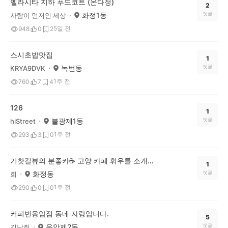
벨라시타 지하 푸드코트 (온다정)
2
화정1동
댓글
사람이 먼저인 세상
5일 전
948
0
2
스시초밥맛집
1
녹번동
댓글
KRYA9DVK
1주 전
760
7
4
126
1
불광제1동
댓글
hiStreet
1주 전
293
3
0
기찻길뷰의 분좋카☕ 고양 카페 휘우를 소개합니다.
1
화정동
댓글
희
1주 전
290
0
0
커피빈응암점 동네 자랑입니다.
5
응암제2동
댓글
김남희