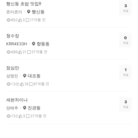
행신동 초밥 맛집!!
3
행신동
댓글
쵸이쵸이
1개월 전
852
3
1
청수장
0
향동동
댓글
KRR4E33H
1개월 전
689
21
5
점심만
1
대조동
댓글
성명진
1개월 전
1.5천
18
8
세븐차이나
3
진관동
댓글
양배추
1개월 전
732
3
3