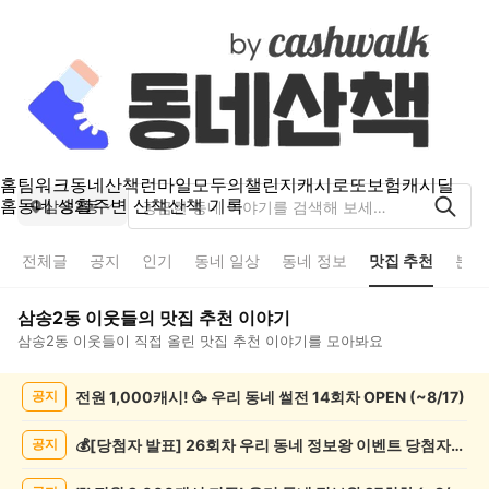
홈
팀워크
동네산책
런마일
모두의챌린지
캐시로또
보험
캐시딜
홈
동네 생활
주변 산책
산책 기록
삼송2동
전체글
공지
인기
동네 일상
동네 정보
맛집 추천
분실
삼송2동
이웃들의
맛집 추천
이야기
삼송2동
이웃들이 직접 올린
맛집 추천
이야기를 모아봐요
삼
전원 1,000캐시! 🥳 우리 동네 썰전 14회차 OPEN (~8/17)
공지
송
2
동
💰[당첨자 발표] 26회차 우리 동네 정보왕 이벤트 당첨자를 발표합니다!
공지
맛
집