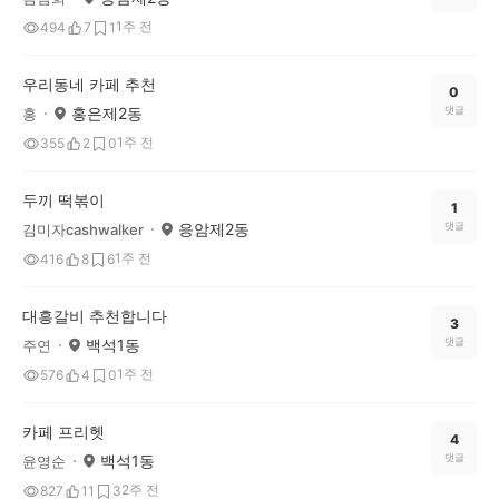
1주 전
494
7
1
우리동네 카페 추천
0
홍은제2동
댓글
홍
1주 전
355
2
0
두끼 떡볶이
1
응암제2동
댓글
김미자cashwalker
1주 전
416
8
6
대흥갈비 추천합니다
3
백석1동
댓글
주연
1주 전
576
4
0
카페 프리헷
4
백석1동
댓글
윤영순
2주 전
827
11
3