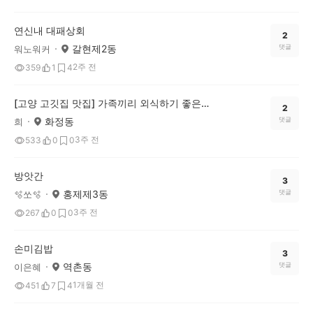
연신내 대패상회
2
갈현제2동
댓글
워노워커
2주 전
359
1
4
[고양 고깃집 맛집] 가족끼리 외식하기 좋은 돼지갈비 맛집 태능갈비 (34년 역사!)
2
화정동
댓글
희
3주 전
533
0
0
방앗간
3
홍제제3동
댓글
🫧쏘🫧
3주 전
267
0
0
손미김밥
3
역촌동
댓글
이은혜
1개월 전
451
7
4