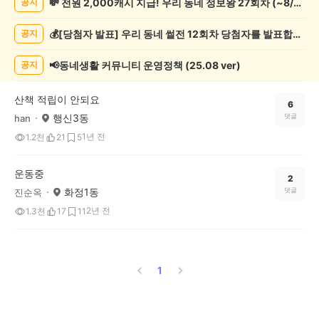
💸 전원 2,000캐시 지급! 우리 동네 정보왕 27회차 (~8/10)
공지
실
종
💰[당첨자 발표] 우리 동네 썰전 12회차 당첨자를 발표합니다!
공지
게
시
글
📢동네생활 커뮤니티 운영정책 (25.08 ver)
공지
목
록
산책 적립이 안되요
6
행신3동
댓글
han
1년 전
1.2천
21
5
운동중
2
화정1동
댓글
진순옥
2년 전
1.3천
17
11
1