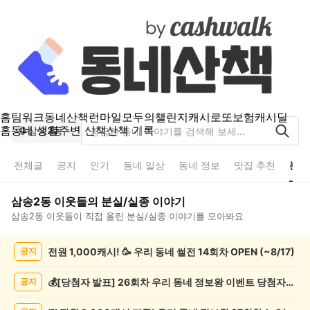
홈
팀워크
동네산책
런마일
모두의챌린지
캐시로또
보험
캐시딜
홈
동네 생활
주변 산책
산책 기록
삼송2동
전체글
공지
인기
동네 일상
동네 정보
맛집 추천
분실
삼송2동
이웃들의
분실/실종
이야기
삼송2동
이웃들이 직접 올린
분실/실종
이야기를 모아봐요
삼
전원 1,000캐시! 🥳 우리 동네 썰전 14회차 OPEN (~8/17)
공지
송
2
동
💰[당첨자 발표] 26회차 우리 동네 정보왕 이벤트 당첨자를 발표합니다!
공지
분
실/