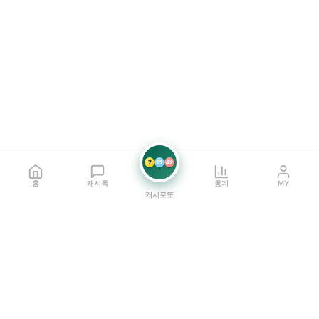
7
21
42
홈
캐시톡
통계
MY
캐시로또