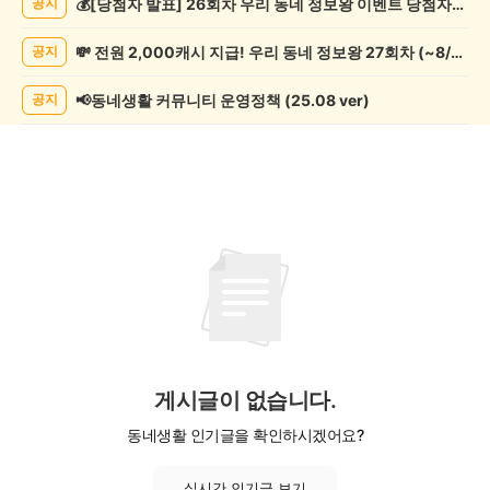
💰[당첨자 발표] 26회차 우리 동네 정보왕 이벤트 당첨자를 발표합니다!
공지
과
학
💸 전원 2,000캐시 지급! 우리 동네 정보왕 27회차 (~8/10)
공지
게
시
글
📢동네생활 커뮤니티 운영정책 (25.08 ver)
공지
목
록
게시글이 없습니다.
동네생활 인기글을 확인하시겠어요?
실시간 인기글 보기