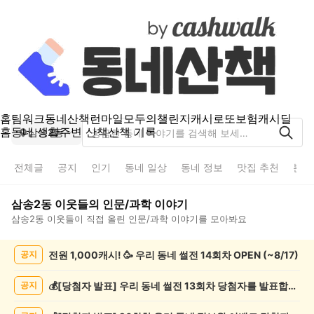
홈
팀워크
동네산책
런마일
모두의챌린지
캐시로또
보험
캐시딜
홈
동네 생활
주변 산책
산책 기록
삼송2동
전체글
공지
인기
동네 일상
동네 정보
맛집 추천
분실
삼송2동
이웃들의
인문/과학
이야기
삼송2동
이웃들이 직접 올린
인문/과학
이야기를 모아봐요
삼
전원 1,000캐시! 🥳 우리 동네 썰전 14회차 OPEN (~8/17)
공지
송
2
동
💰[당첨자 발표] 우리 동네 썰전 13회차 당첨자를 발표합니다!
공지
인
문/