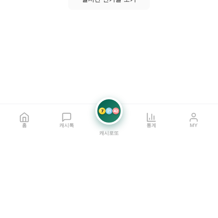
7
21
42
홈
캐시톡
통계
MY
캐시로또