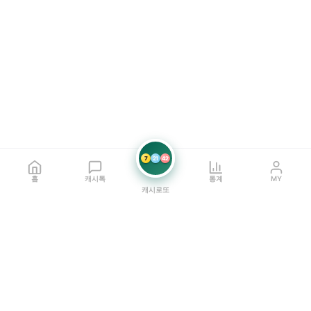
7
21
42
홈
캐시톡
통계
MY
캐시로또