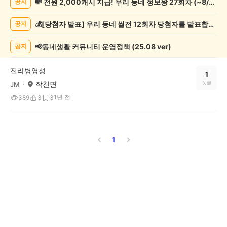
💸 전원 2,000캐시 지급! 우리 동네 정보왕 27회차 (~8/10)
공지
보
게
💰[당첨자 발표] 우리 동네 썰전 12회차 당첨자를 발표합니다!
공지
시
글
목
📢동네생활 커뮤니티 운영정책 (25.08 ver)
공지
록
전라병영성
1
작천면
댓글
JM
1년 전
389
3
3
1