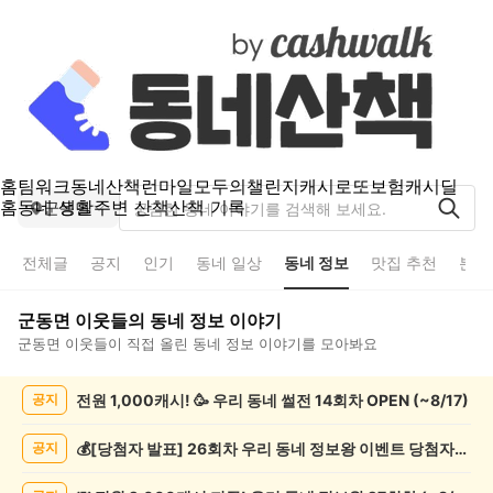
홈
팀워크
동네산책
런마일
모두의챌린지
캐시로또
보험
캐시딜
홈
동네 생활
주변 산책
산책 기록
군동면
전체글
공지
인기
동네 일상
동네 정보
맛집 추천
분실
군동면
이웃들의
동네 정보
이야기
군동면
이웃들이 직접 올린
동네 정보
이야기를 모아봐요
군
전원 1,000캐시! 🥳 우리 동네 썰전 14회차 OPEN (~8/17)
공지
동
면
동
💰[당첨자 발표] 26회차 우리 동네 정보왕 이벤트 당첨자를 발표합니다!
공지
네
정