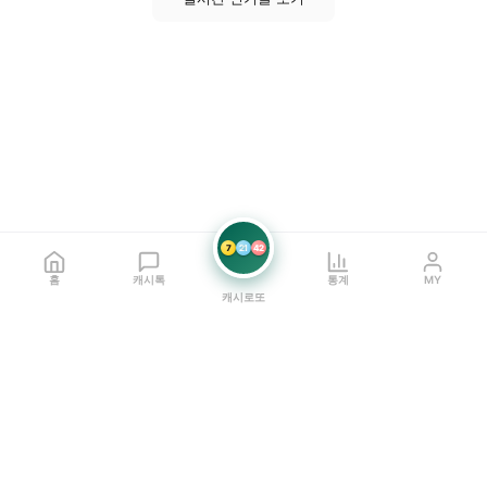
7
21
42
홈
캐시톡
통계
MY
캐시로또