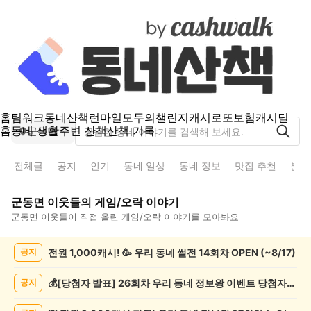
홈
팀워크
동네산책
런마일
모두의챌린지
캐시로또
보험
캐시딜
홈
동네 생활
주변 산책
산책 기록
군동면
전체글
공지
인기
동네 일상
동네 정보
맛집 추천
분실
군동면
이웃들의
게임/오락
이야기
군동면
이웃들이 직접 올린
게임/오락
이야기를 모아봐요
군
전원 1,000캐시! 🥳 우리 동네 썰전 14회차 OPEN (~8/17)
공지
동
면
게
💰[당첨자 발표] 26회차 우리 동네 정보왕 이벤트 당첨자를 발표합니다!
공지
임/
오