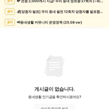
💸 전원 2,000캐시 지급! 우리 동네 정보왕 27회차 (~8/10)
공지
락
게
💰[당첨자 발표] 우리 동네 썰전 12회차 당첨자를 발표합니다!
공지
시
글
목
📢동네생활 커뮤니티 운영정책 (25.08 ver)
공지
록
게시글이 없습니다.
동네생활 인기글을 확인하시겠어요?
실시간 인기글 보기