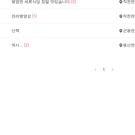
병영면 세류식당 정말 맛있습니다
[
2
]
작천면
전라병영성
[
1
]
작천면
산책
군동면
역시...
[
2
]
용산면
1