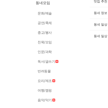
맛집 추천
동네모임
동네 정보
문화/예술
공연/축제
동네 일상
종교/봉사
동네 일상
친목/모임
인문/과학
독서/글쓰기
반려동물
요리/제조
여행/캠핑
음악/악기