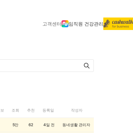
고객센터
임직원 건강관리
정보
조회
추천
등록일
작성자
5만
62
4일 전
동네생활 관리자