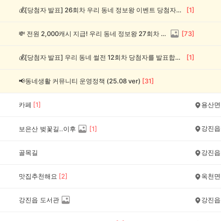
💰[당첨자 발표] 26회차 우리 동네 정보왕 이벤트 당첨자를 발표합니다!
[
1
]
💸 전원 2,000캐시 지급! 우리 동네 정보왕 27회차 (~8/10)
[
73
]
💰[당첨자 발표] 우리 동네 썰전 12회차 당첨자를 발표합니다!
[
1
]
📢동네생활 커뮤니티 운영정책 (25.08 ver)
[
31
]
카페
[
1
]
용산면
강진읍
보은산 벚꽃길..이후
[
1
]
골목길
강진읍
맛집추천해요
[
2
]
옥천면
강진읍 도서관
강진읍