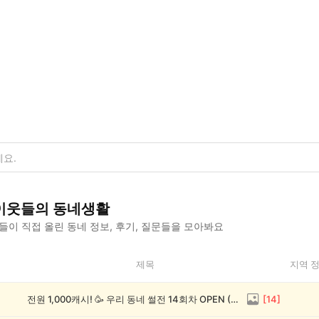
이웃들의 동네생활
이 직접 올린 동네 정보, 후기, 질문들을 모아봐요
제목
지역 
전원 1,000캐시! 🥳 우리 동네 썰전 14회차 OPEN (~8/17)
[
14
]