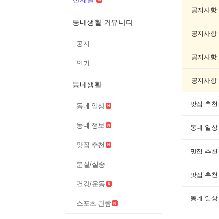
글
게
공지사항
시
동네생활 커뮤니티
글
공지사항
목
공지
록
공지사항
인기
공지사항
동네생활
맛집 추천
동네 일상
동네 정보
동네 일상
맛집 추천
맛집 추천
분실/실종
맛집 추천
건강/운동
동네 일상
스포츠 관람