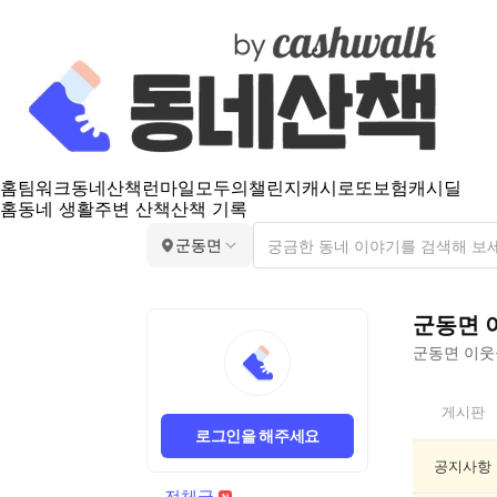
홈
팀워크
동네산책
런마일
모두의챌린지
캐시로또
보험
캐시딜
홈
동네 생활
주변 산책
산책 기록
군동면
군동면
군동면
이웃들
군
게시판
동
로그인을 해주세요
면
전
공지사항
체
전체글