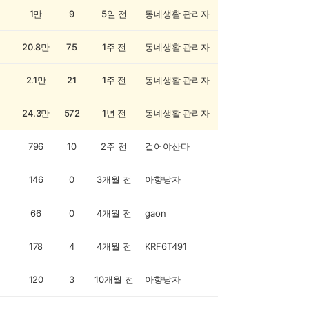
1만
9
5일 전
동네생활 관리자
20.8만
75
1주 전
동네생활 관리자
2.1만
21
1주 전
동네생활 관리자
24.3만
572
1년 전
동네생활 관리자
796
10
2주 전
걸어야산다
146
0
3개월 전
아향낭자
66
0
4개월 전
gaon
178
4
4개월 전
KRF6T491
120
3
10개월 전
아향낭자