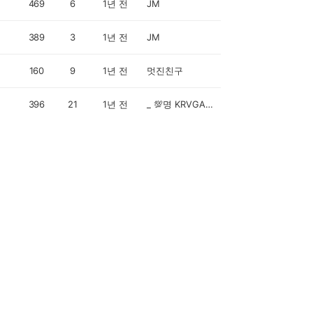
469
6
1년 전
JM
389
3
1년 전
JM
160
9
1년 전
멋진친구
396
21
1년 전
_ 💯명 KRVGA769⏰️