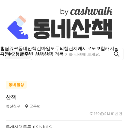
홈
팀워크
동네산책
런마일
모두의챌린지
캐시로또
보험
캐시딜
홈
동네 생활
주변 산책
산책 기록
군동면
동네 일상
산책
멋진친구
군동면
160
9
6
1년 전
동래산책등록이안되네요