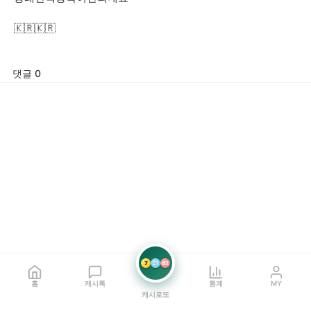
🇰🇷🇰🇷
댓글 0
7
21
42
홈
캐시톡
통계
MY
캐시로또