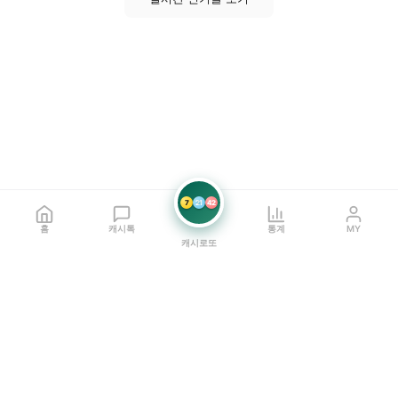
7
21
42
홈
캐시톡
통계
MY
캐시로또