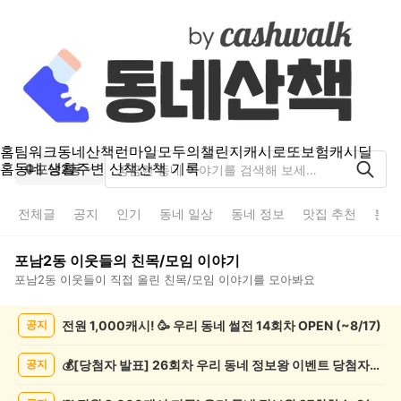
홈
팀워크
동네산책
런마일
모두의챌린지
캐시로또
보험
캐시딜
홈
동네 생활
주변 산책
산책 기록
포남2동
전체글
공지
인기
동네 일상
동네 정보
맛집 추천
분실
포남2동
이웃들의
친목/모임
이야기
포남2동
이웃들이 직접 올린
친목/모임
이야기를 모아봐요
포
전원 1,000캐시! 🥳 우리 동네 썰전 14회차 OPEN (~8/17)
공지
남
2
동
💰[당첨자 발표] 26회차 우리 동네 정보왕 이벤트 당첨자를 발표합니다!
공지
친
목/