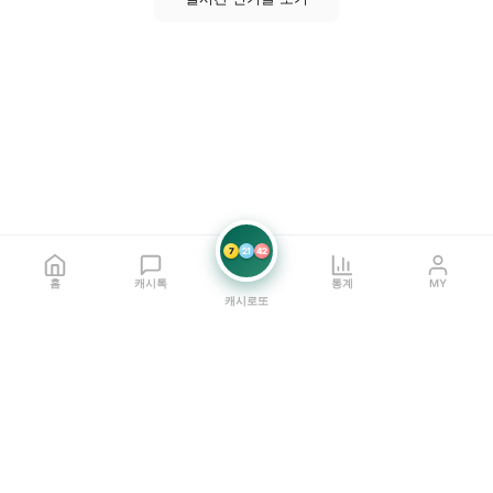
7
21
42
홈
캐시톡
통계
MY
캐시로또