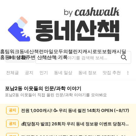
홈
팀워크
동네산책
런마일
모두의챌린지
캐시로또
보험
캐시딜
홈
동네 생활
주변 산책
산책 기록
포남2동
전체글
공지
인기
동네 일상
동네 정보
맛집 추천
분실
포남2동
이웃들의
인문/과학
이야기
포남2동
이웃들이 직접 올린
인문/과학
이야기를 모아봐요
포
전원 1,000캐시! 🥳 우리 동네 썰전 14회차 OPEN (~8/17)
공지
남
2
동
💰[당첨자 발표] 26회차 우리 동네 정보왕 이벤트 당첨자를 발표합니다!
공지
인
문/