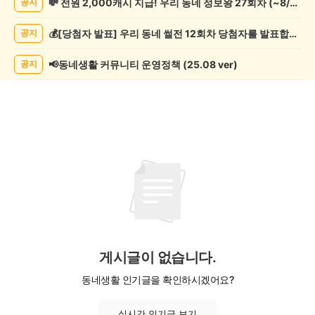
💸 전원 2,000캐시 지급! 우리 동네 정보왕 27회차 (~8/10)
공지
과
학
💰[당첨자 발표] 우리 동네 썰전 12회차 당첨자를 발표합니다!
공지
게
시
글
📢동네생활 커뮤니티 운영정책 (25.08 ver)
공지
목
록
게시글이 없습니다.
동네생활 인기글을 확인하시겠어요?
실시간 인기글 보기