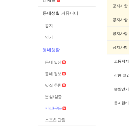
강/
운
공지사항
동
동네생활 커뮤니티
게
공지사항
시
공지
글
목
공지사항
인기
록
공지사항
동네생활
교동택지
동네 일상
동네 정보
강릉 교2
맛집 추천
솔밭걷기
분실/실종
동네한바
건강/운동
스포츠 관람