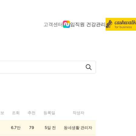
고객센터
임직원 건강관리
정보
조회
추천
등록일
작성자
6.7만
79
5일 전
동네생활 관리자