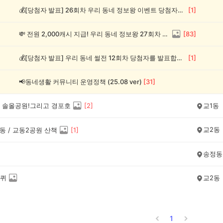
💰[당첨자 발표] 26회차 우리 동네 정보왕 이벤트 당첨자를 발표합니다!
[
1
]
💸 전원 2,000캐시 지급! 우리 동네 정보왕 27회차 (~8/10)
[
83
]
💰[당첨자 발표] 우리 동네 썰전 12회차 당첨자를 발표합니다!
[
1
]
📢동네생활 커뮤니티 운영정책 (25.08 ver)
[
31
]
 솔올공원!그리고 경포호
[
2
]
교1동
교2동
동 / 교동2공원 산책
[
1
]
송정동
퀴
교2동
1