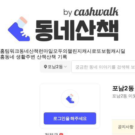
홈
팀워크
동네산책
런마일
모두의챌린지
캐시로또
보험
캐시딜
홈
동네 생활
주변 산책
산책 기록
포남2동
포남2동
포남2동
이웃
포
남
로그인을 해주세요
2
동
공지사항
건
전체글