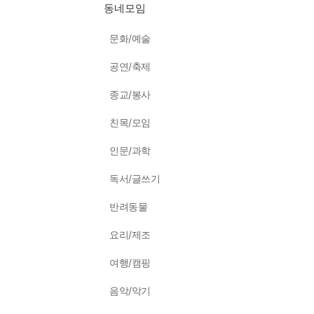
동네모임
문화/예술
공연/축제
종교/봉사
친목/모임
인문/과학
독서/글쓰기
반려동물
요리/제조
여행/캠핑
음악/악기