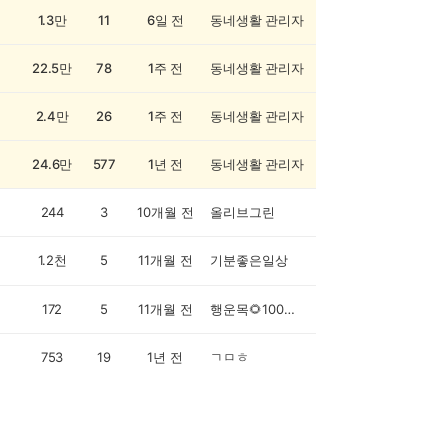
1.3만
11
6일 전
동네생활 관리자
22.5만
78
1주 전
동네생활 관리자
2.4만
26
1주 전
동네생활 관리자
24.6만
577
1년 전
동네생활 관리자
244
3
10개월 전
올리브그린
1.2천
5
11개월 전
기분좋은일상
172
5
11개월 전
행운목🌻100명초과차단🦋
753
19
1년 전
ㄱㅁㅎ