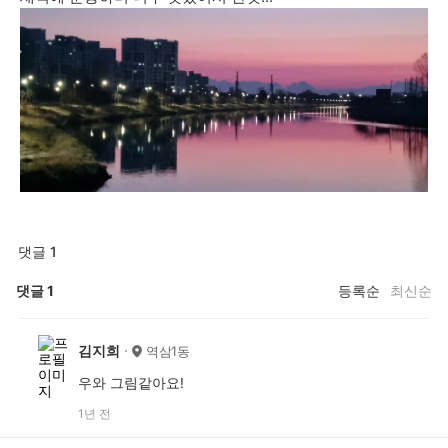
댓글 1
댓글
1
등록순
최신순
김지희
역삼1동
우와 그림같아요!
1년 전