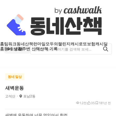
홈
팀워크
동네산책
런마일
모두의챌린지
캐시로또
보험
캐시딜
홈
동네 생활
주변 산책
산책 기록
포남2동
동네 일상
새벽운동
고석산
포남2동
1.2천
35
18
1년 전
새벽에 운동하며 너무 멋있어서 한컷...