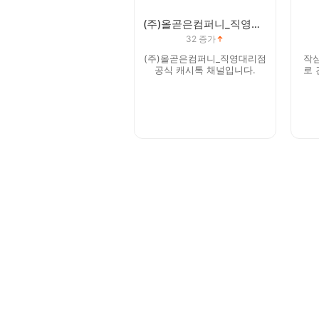
(주)올곧은컴퍼니_직영대리점
32
증가
(주)올곧은컴퍼니_직영대리점
작심
공식 캐시톡 채널입니다.
로 