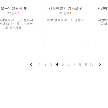
모두의챌린지
서울특별시 영등포구
32
증가
32
증가
삼일 이제 그만! 챌린지
희망 행복 미래도시 영등포
지엔에
건강 습관 만들고 포인트
공식
도 챙기세요.
1
2
3
4
5
6
7
8
9
10