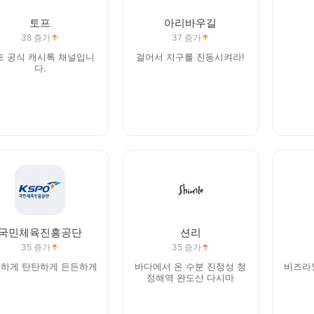
토프
아리바우길
38
증가
37
증가
프 공식 캐시톡 채널입니
걸어서 지구를 진동시켜라!
다.
국민체육진흥공단
션리
35
증가
35
증가
하게 탄탄하게 든든하게
바다에서 온 수분 진정성 청
비즈라
정해역 완도산 다시마