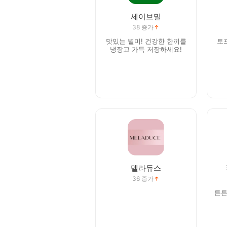
세이브밀
38
증가
맛있는 별미! 건강한 한끼를
토
냉장고 가득 저장하세요!
멜라듀스
36
증가
튼튼