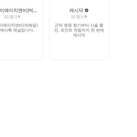
지엔에이에이치앤비(빅베일)
캐시닥
32
증가
32
증가
이에이치앤비(빅베일)
근처 병원 찾기부터 시술 할
 캐시톡 채널입니다.
인, 포인트 적립까지 한 번에
캐시닥