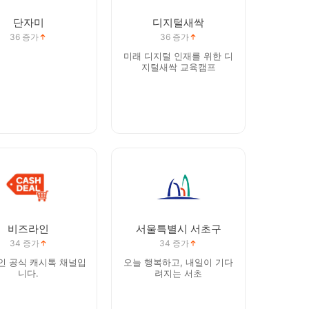
단자미
디지털새싹
36
증가
36
증가
미래 디지털 인재를 위한 디
지털새싹 교육캠프
비즈라인
서울특별시 서초구
34
증가
34
증가
인 공식 캐시톡 채널입
오늘 행복하고, 내일이 기다
니다.
려지는 서초