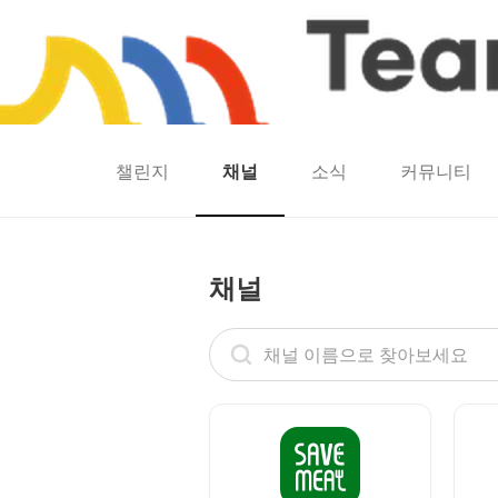
챌린지
채널
소식
커뮤니티
홈
팀워크
동네산책
런마일
모두의챌린지
캐시로또
보험
캐시딜
채널