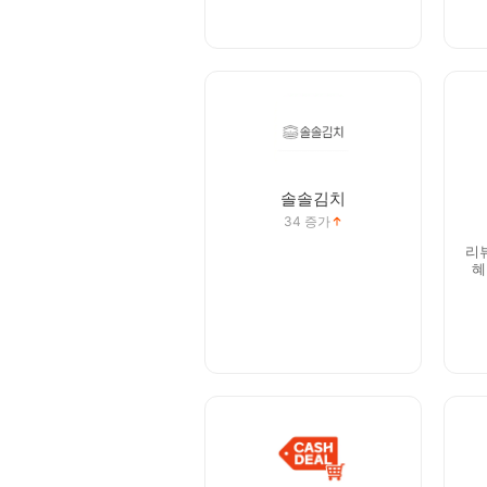
솔솔김치
34
증가
리
혜