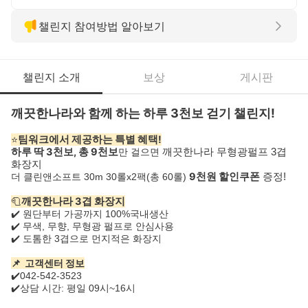
챌린지 참여방법 알아보기
챌린지 소개
보상
게시판
깨끗한나라와 함께 하는 하루 3천보 걷기 챌린지!
⭐
팀워크에서 제공하는 특별 혜택!
하루 딱 3천보, 총 9천보
만 걸으면
깨끗한나라 무형광펄프 3겹
화장지
9천원 할인쿠폰
더 클린앤소프트 30m 30롤x2팩(총 60롤)
증정!
🧻
깨끗한나라 3겹 화장지
✔️
원단부터 가공까지 100%국내생산
✔️
무색, 무향, 무형광 펄프로 안심사용
✔️
도톰한 3겹으로 먼지적은 화장지
📌 고객센터 정보
✔️
042-542-3523
✔️
상담 시간: 평일 09시~16시