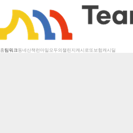
챌린지 상세
홈
팀워크
동네산책
런마일
모두의챌린지
캐시로또
보험
캐시딜