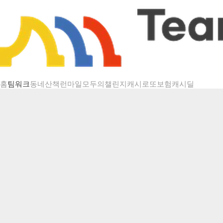
챌린지 상세
홈
팀워크
동네산책
런마일
모두의챌린지
캐시로또
보험
캐시딜