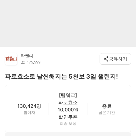
팍쎈다
공유하기
175,599
파로효소로 날씬해지는 5천보 3일 챌린지!
[팀워크]
파로효소
130,424명
종료
10,000원
참여자
남은 기간
할인쿠폰
최종 보상