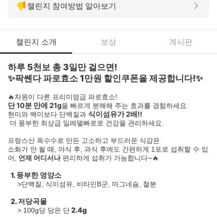
챌린지 참여방법 알아보기
챌린지 소개
보상
게시판
하루 5천보 총 3일만 걸으면!
✨팍쎈다 파로효소 1만원 할인쿠폰을 제공합니다!✨
🔥차원이 다른 프리미엄급 파로효소!
단 10분 만에 21g
을 빠르게 분해해 주는 효과를 경험하세요.
식이섬유가 2배!!
현미와 백미보다 단백질과
더 풍부한 최상급 일레델빠로로 건강을 관리하세요.
프랑스산 옥수수로 만든 고소하고 부드러운 식감은
소화가 안 될 때, 야식 후, 과식 후에도 간편하게 1포로 섭취할 수 있
언제 어디서나
편리하게 섭취가 가능합니다~🔥
어,
1. 풍부한 영양소
>단백질, 식이섬유, 비타민B군, 마그네슘, 철분
2. 저당곡물
2.4g
> 100g당 당은 단