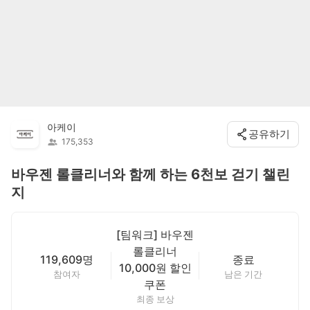
아케이
공유하기
175,353
바우젠 롤클리너와 함께 하는 6천보 걷기 챌린
지
[팀워크] 바우젠
롤클리너
119,609명
종료
10,000원 할인
참여자
남은 기간
쿠폰
최종 보상