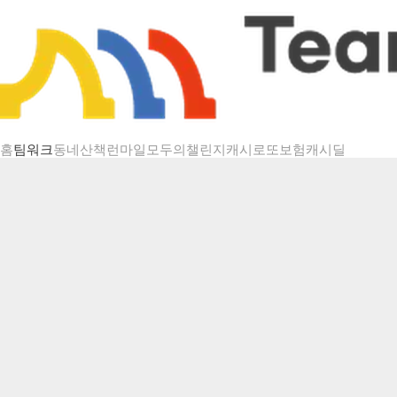
챌린지 상세
홈
팀워크
동네산책
런마일
모두의챌린지
캐시로또
보험
캐시딜