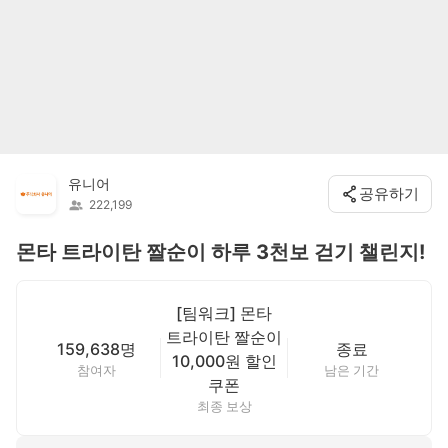
유니어
공유하기
222,199
몬타 트라이탄 짤순이 하루 3천보 걷기 챌린지!
[팀워크] 몬타
트라이탄 짤순이
159,638명
종료
10,000원 할인
참여자
남은 기간
쿠폰
최종 보상