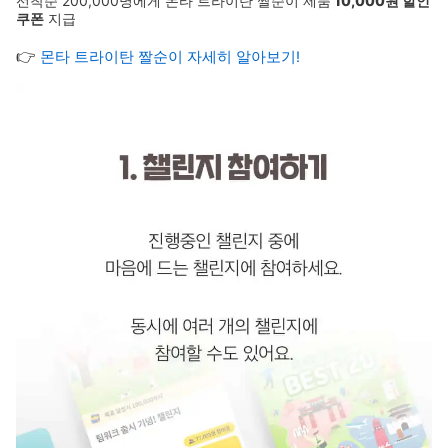
선착순 200,000명에게
몬타 트라이탄 짤순이
제품
10,000원 할인
쿠폰
지급
👉
몬타 트라이탄 짤순이 자세히 알아보기!