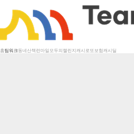
챌린지 상세
홈
팀워크
동네산책
런마일
모두의챌린지
캐시로또
보험
캐시딜