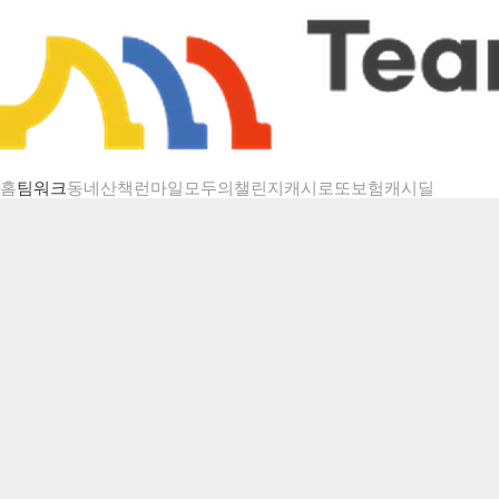
챌린지 상세
홈
팀워크
동네산책
런마일
모두의챌린지
캐시로또
보험
캐시딜