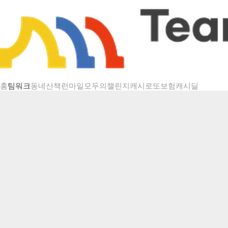
챌린지 상세
홈
팀워크
동네산책
런마일
모두의챌린지
캐시로또
보험
캐시딜