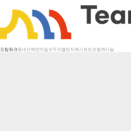
챌린지 상세
홈
팀워크
동네산책
런마일
모두의챌린지
캐시로또
보험
캐시딜