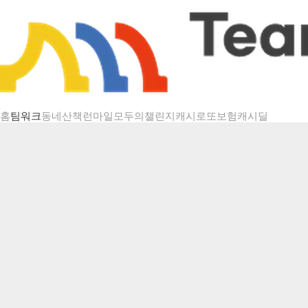
챌린지 상세
홈
팀워크
동네산책
런마일
모두의챌린지
캐시로또
보험
캐시딜