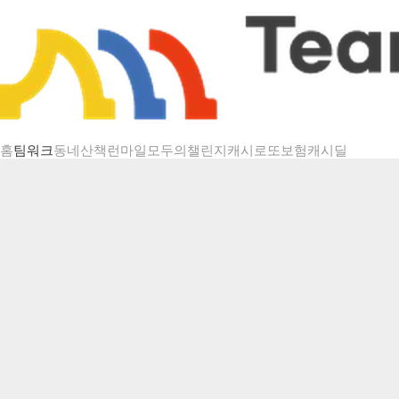
챌린지 상세
홈
팀워크
동네산책
런마일
모두의챌린지
캐시로또
보험
캐시딜