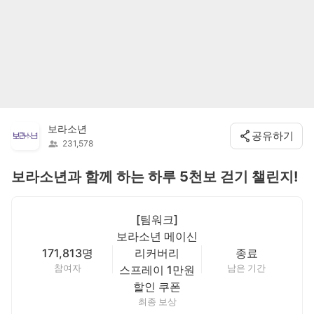
보라소년
공유하기
231,578
보라소년과 함께 하는 하루 5천보 걷기 챌린지!
[팀워크]
보라소년 메이신
171,813명
리커버리
종료
참여자
남은 기간
스프레이 1만원
할인 쿠폰
최종 보상