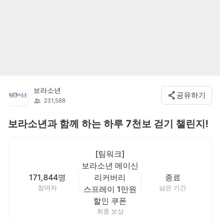
보라소년
공유하기
231,588
보라소년과 함께 하는 하루 7천보 걷기 챌린지!
[팀워크]
보라소년 메이신
171,844명
리커버리
종료
참여자
남은 기간
스프레이 1만원
할인 쿠폰
최종 보상