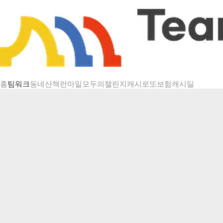
챌린지 상세
홈
팀워크
동네산책
런마일
모두의챌린지
캐시로또
보험
캐시딜