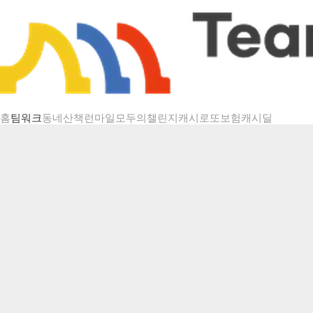
챌린지 상세
홈
팀워크
동네산책
런마일
모두의챌린지
캐시로또
보험
캐시딜