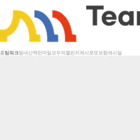
챌린지 상세
홈
팀워크
동네산책
런마일
모두의챌린지
캐시로또
보험
캐시딜