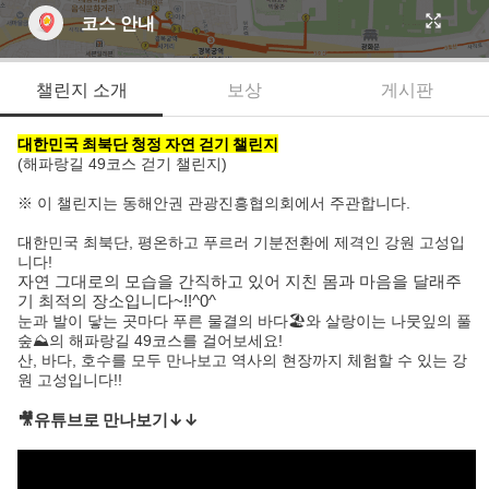
코스 안내
챌린지 소개
보상
게시판
대한민국 최북단 청정 자연 걷기 챌린지
(해파랑길 49코스 걷기 챌린지)
※ 이 챌린지는 동해안권 관광진흥협의회에서 주관합니다.
대한민국 최북단, 평온하고 푸르러 기분전환에 제격인 강원 고성입
니다!
자연 그대로의 모습을 간직하고 있어 지친 몸과 마음을 달래주
기 최적의 장소입니다~!!^0^
눈과 발이 닿는 곳마다 푸른 물결의 바다🏖️와 살랑이는 나뭇잎의 풀
숲⛰️의 해파랑길 49코스를 걸어보세요!
산, 바다, 호수를 모두 만나보고 역사의 현장까지 체험할 수 있는 강
원 고성입니다!!
🎥유튜브로 만나보기↓↓