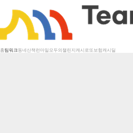
챌린지 상세
홈
팀워크
동네산책
런마일
모두의챌린지
캐시로또
보험
캐시딜