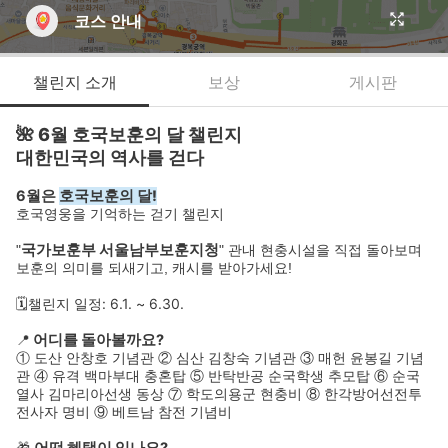
코스 안내
챌린지 소개
보상
게시판
🌺 6월 호국보훈의 달 챌린지
대한민국의 역사를 걷다
6월은
호국보훈의 달!
호국영웅을 기억하는 걷기 챌린지
국가보훈부 서울남부보훈지청
"
"
관내 현충시설을 직접 돌아보며
보훈의 의미를 되새기고,
캐시를 받아가세요!
🗓️챌린지 일정: 6.1. ~ 6.30.
어디를 돌아볼까요?
📍
① 도산 안창호 기념관 ② 심산 김창숙 기념관 ③ 매헌 윤봉길 기념
관 ④ 유격 백마부대 충혼탑 ⑤ 반탁반공 순국학생 추모탑 ⑥ 순국
열사 김마리아선생 동상 ⑦ 학도의용군 현충비 ⑧ 한각방어선전투
전사자 명비 ⑨ 베트남 참전 기념비