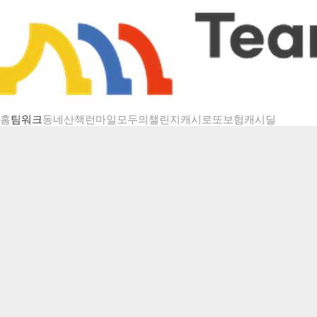
챌린지 상세
홈
팀워크
동네산책
런마일
모두의챌린지
캐시로또
보험
캐시딜