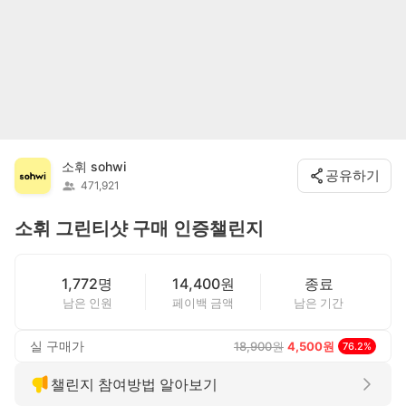
소휘 sohwi
공유하기
471,921
소휘 그린티샷 구매 인증챌린지
1,772명
14,400원
종료
남은 인원
페이백 금액
남은 기간
실 구매가
18,900
원
4,500
원
76.2
%
챌린지 참여방법 알아보기