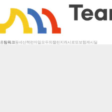
챌린지 상세
홈
팀워크
동네산책
런마일
모두의챌린지
캐시로또
보험
캐시딜