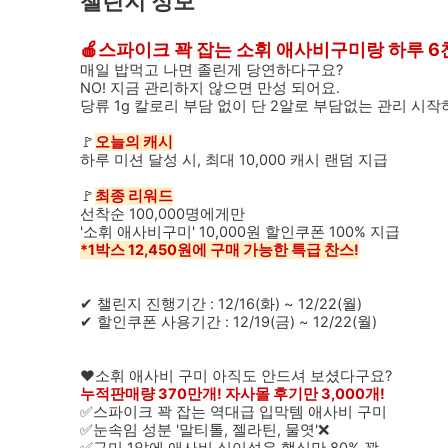
챌린지 정보
🍎스파이크 꽉 잡는 소휘 애사비구미랑 하루 6
매일 밥먹고 나면 졸린게 당연하다구요?
NO! 지금 관리하지 않으면 만성 되어요.
당류 1g 칼로리 부담 없이 단 2알로 부담없는 관리 시작
🚩
오늘의 캐시
하루 미션 달성 시, 최대 10,000 캐시 랜덤 지급
🚩
최종 리워드
선착순 100,000명에게만
'소휘 애사비구미' 10,000원 할인쿠폰 100% 지급
*1박스 12,450원에 구매 가능한 특급 찬스!
✔ 챌린지 진행기간 : 12/16(화) ~ 12/22(월)
✔ 할인쿠폰 사용기간 : 12/19(금) ~ 12/22(월)
❤소휘 애사비 구미 아직도 안드셔 보셨다구요?
누적판매량 370만개! 자사몰 후기만 3,000개!
✅스파이크 꽉 잡는 역대급 입막템 애사비 구미
✅눈속임 성분 '말티톨, 젤라틴, 물엿'❌