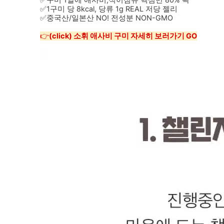
✅구미 1알에 애사비,식이섬유 핵심만 80% 꽉
✅1구미 당 8kcal, 당류 1g REAL 저당 젤리
✅중국산/일본산 NO! 전성분 NON-GMO
👉
(click) 소휘 애사비 구미 자세히 보러가기 GO