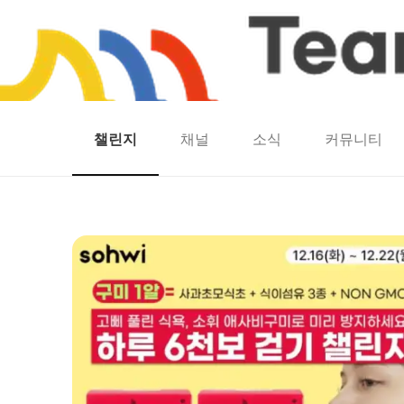
챌린지
채널
소식
커뮤니티
홈
팀워크
동네산책
런마일
모두의챌린지
캐시로또
보험
캐시딜