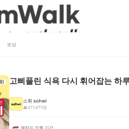
보상
고삐풀린 식욕 다시 휘어잡는 하루
소휘 sohwi
471,873
명
챌린지 진행 기간