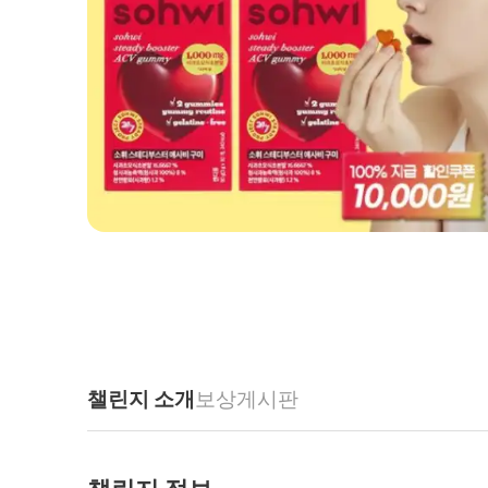
챌린지 소개
보상
게시판