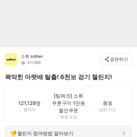
소휘 sohwi
공유하기
471,956
꽉막힌 아랫배 탈출! 6천보 걷기 챌린지!
[팀워크] 소휘
121,128명
푸룬구미 1만원
종료
참여자
남은 기간
할인쿠폰
최종 보상
챌린지 참여방법 알아보기