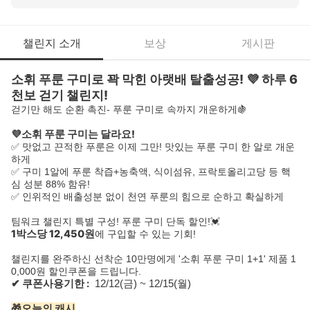
챌린지 소개
보상
게시판
소휘 푸룬 구미로 꽉 막힌 아랫배 탈출성공! 💜 하루 6
천보 걷기 챌린지!
걷기만 해도 순환 촉진- 푸룬 구미로 속까지 개운하게🍇
💜소휘 푸룬 구미는 달라요!
✅ 맛없고 끈적한 푸룬은 이제 그만! 맛있는 푸룬 구미 한 알로 개운
하게
✅ 구미 1알에 푸룬 착즙+농축액, 식이섬유, 프락토올리고당 등 핵
심 성분 88% 함유!
✅ 인위적인 배출성분 없이 천연 푸룬의 힘으로 순하고 확실하게
팀워크 챌린지 특별 구성! 푸룬 구미 단독 할인!💓
1박스당 12,450원
에 구입할 수 있는 기회!
챌린지를 완주하신 선착순 10만명에게 '소휘 푸룬 구미 1+1' 제품 1
0,000원 할인쿠폰을 드립니다.
✔ 쿠폰사용기한 :
1
2/12(금) ~ 12/15(월)
🎁오늘의 캐시