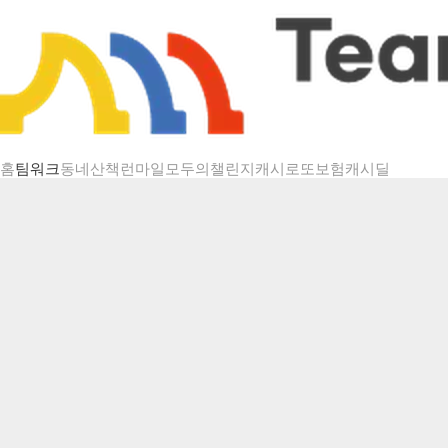
챌린지 상세
홈
팀워크
동네산책
런마일
모두의챌린지
캐시로또
보험
캐시딜