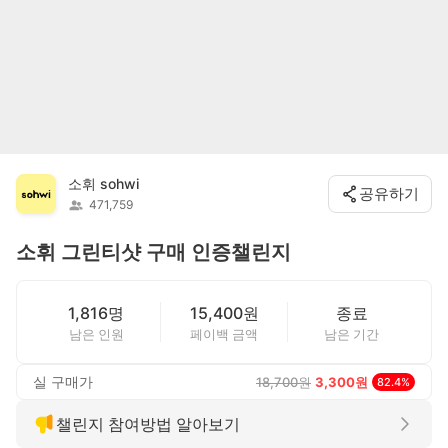
소휘 sohwi
공유하기
471,759
소휘 그린티샷 구매 인증챌린지
1,816명
15,400원
종료
남은 인원
페이백 금액
남은 기간
실 구매가
18,700
원
3,300
원
82.4
%
챌린지 참여방법 알아보기