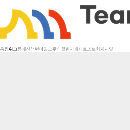
챌린지 상세
홈
팀워크
동네산책
런마일
모두의챌린지
캐시로또
보험
캐시딜