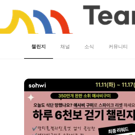
챌린지
채널
소식
커뮤니티
홈
팀워크
동네산책
런마일
모두의챌린지
캐시로또
보험
캐시딜