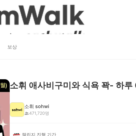
보상
소휘 애사비구미와 식욕 꽉- 하루
소휘 sohwi
471,720
명
챌린지 진행 기간