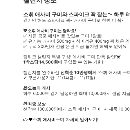
챌린지 정보
소휘 애사비 구미와 스파이크 꽉 잡는📉 하루 6
걷기만 해도 스파이크 꽉- 애사비 구미로 한번 더 꽉-
💖
소휘 애사비 구미는 달라요!
✅ 시큼 쿰쿰 애사비를 맛있는 구미 1알로!
✅
유기농 애사비 500mg + 식이섬유 400mg
꽉 채운 
✅ 누적 200만개 전량 완판 지금 놓치면 혜택도 없어요
팀워크 챌린지 특별 구성! 애사비 구미 단독 할인!💓
1박스당 14,500원
에 구입할 수 있는 기회!
챌린지를 완주하신
선착순 10만명에게
'소휘 애사비 구미
✔ 쿠폰사용기한 :
11/14(금) ~ 11/17월)
🎁오늘의 캐시
하루 6,000보 걷기 달성하면 최대 10,000캐시 랜덤 지
🎁최종 보상
선착순 100,000명에게 소휘 애사비 구미 1+1제품 10,
👉❤소휘 애사비구미 자세히 알아보기!