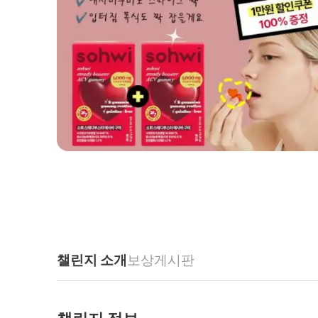
챌린지 소개
보상
게시판