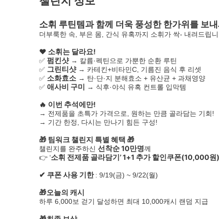
챌린지 정보
소휘 루틴템과 함께 더욱 풍성한 한가위를 보내
더부룩한 속, 부은 몸, 간식 유혹까지 소휘가 싹- 내려드립니
❤ 소휘는 달라요!
펌킨샷
✅
→ 칼륨·펙틴으로 가뿐한 순환 루틴
그린티샷
✅
→ 카테킨+비타민C, 기름진 음식 후 리셋
소화효소
✅
→ 탄·단·지 분해효소 + 유산균 + 과채영양
애사비 구미
✅
→ 식후·야식 유혹 컨트롤 입막템
🔥 이번 추석에만!
→ 전제품을 초특가 가격으로, 원하는 만큼 골라담는 기회!
→ 기간 한정, 다시는 만나기 힘든 구성!
🎁 팀워크 챌린지 특별 혜택 🎁
선착순 10만명
챌린지를 완주하신
께
소휘 전제품 골라담기’ 1+1 추가 할인쿠폰(10,000원)
👉 ‘
✔ 쿠폰 사용 기한
: 9/19(금) ~ 9/22(월)
🎁오늘의 캐시
하루 6,000보 걷기 달성하면 최대 10,000캐시 랜덤 지급