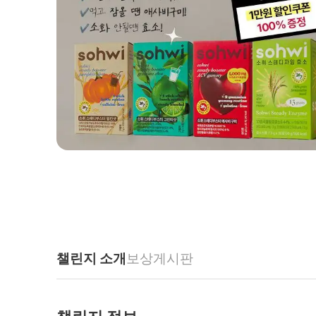
챌린지 소개
보상
게시판