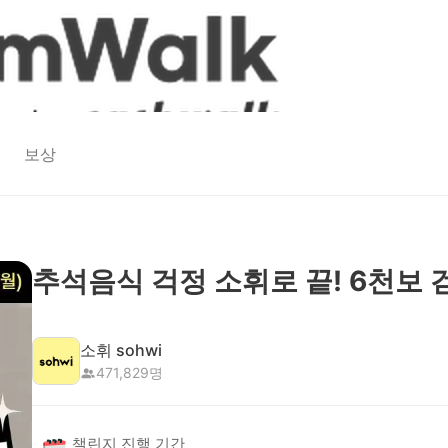
보상
추석음식 걱정 소휘로 끝! 6천보 
소휘 sohwi
471,829
명
챌린지 진행 기간