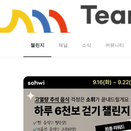
챌린지
채널
소식
커뮤니티
홈
팀워크
동네산책
런마일
모두의챌린지
캐시로또
보험
캐시딜