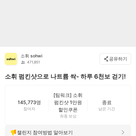
소휘 sohwi
공유하기
471,851
소휘 펌킨샷으로 나트륨 싹- 하루 6천보 걷기!
[팀워크] 소휘
145,773명
펌킨샷 1만원
종료
참여자
남은 기간
할인쿠폰
최종 보상
챌린지 참여방법 알아보기