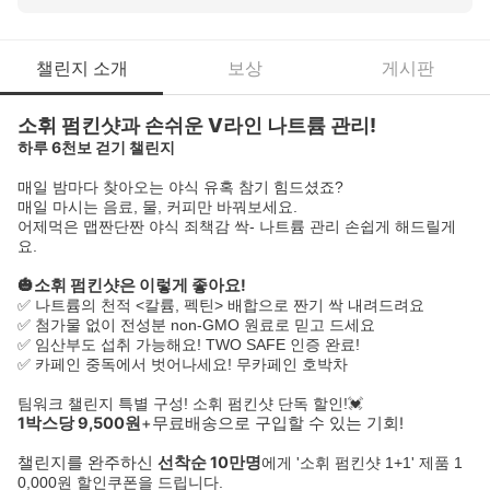
챌린지 소개
보상
게시판
소휘 펌킨샷과 손쉬운 V라인 나트륨 관리!
하루 6천보 걷기 챌린지
매일 밤마다 찾아오는 야식 유혹 참기 힘드셨죠?
매일 마시는 음료, 물, 커피만 바꿔보세요.
어제먹은 맵짠단짠 야식 죄책감 싹- 나트륨 관리 손쉽게 해드릴게
요.
🎃소휘 펌킨샷은 이렇게 좋아요!
✅ 나트륨의 천적 <칼륨, 펙틴> 배합으로 짠기 싹 내려드려요
✅ 첨가물 없이 전성분 non-GMO 원료로 믿고 드세요
✅ 임산부도 섭취 가능해요! TWO SAFE 인증 완료!
✅ 카페인 중독에서 벗어나세요! 무카페인 호박차
팀워크 챌린지 특별 구성! 소휘 펌킨샷 단독 할인!💓
1박스당 9,500원
+무료배송으로 구입할 수 있는 기회!
챌린지를 완주하신
선착순 10만명
에게 '소휘 펌킨샷 1+1' 제품 1
0,000원 할인쿠폰을 드립니다.