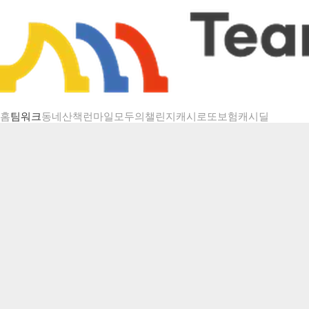
챌린지 상세
홈
팀워크
동네산책
런마일
모두의챌린지
캐시로또
보험
캐시딜