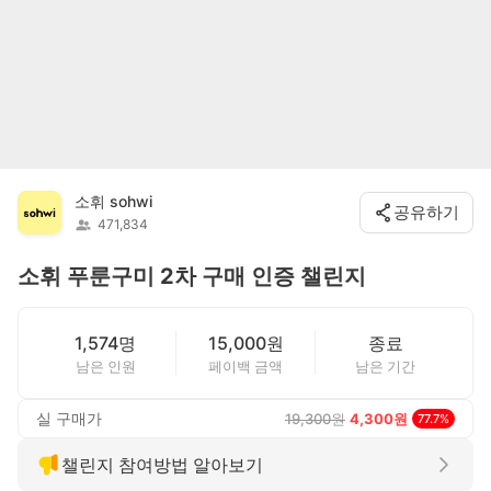
소휘 sohwi
공유하기
471,834
소휘 푸룬구미 2차 구매 인증 챌린지
1,574명
15,000원
종료
남은 인원
페이백 금액
남은 기간
실 구매가
19,300
원
4,300
원
77.7
%
챌린지 참여방법 알아보기