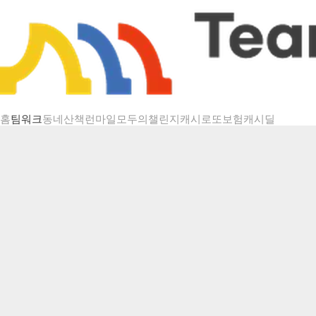
챌린지 상세
홈
팀워크
동네산책
런마일
모두의챌린지
캐시로또
보험
캐시딜