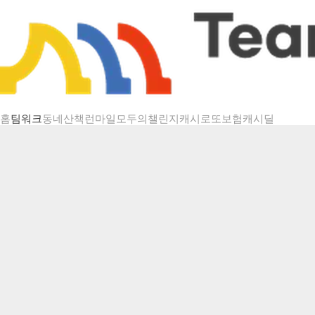
챌린지 상세
홈
팀워크
동네산책
런마일
모두의챌린지
캐시로또
보험
캐시딜