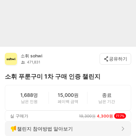
소휘 sohwi
공유하기
471,831
소휘 푸룬구미 1차 구매 인증 챌린지
1,688명
15,000원
종료
남은 인원
페이백 금액
남은 기간
실 구매가
19,300
원
4,300
원
77.7
%
챌린지 참여방법 알아보기