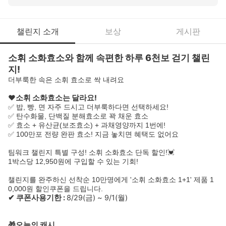
챌린지 소개
보상
게시판
소휘 소화효소와 함께 속편한 하루 6천보 걷기 챌린
지!
더부룩한 속은 소휘 효소로 싹 내려요
❤소휘 소화효소는 달라요!
✅ 밥, 빵, 면 자주 드시고 더부룩하다면 선택하세요!
✅ 탄수화물, 단백질 분해효소로 꽉 채운 효소
✅ 효소 + 유산균(보조효소) + 과채영양까지 1번에!
✅ 100만포 전량 완판 효소! 지금 놓치면 혜택도 없어요
팀워크 챌린지 특별 구성! 소휘 소화효소 단독 할인!💓
1박스당 12,950원에 구입할 수 있는 기회!
챌린지를 완주하신 선착순 10만명에게 '소휘 소화효소 1+1' 제품 1
0,000원 할인쿠폰을 드립니다.
✔ 쿠폰사용기한 :
8/29(금) ~ 9/1(월)
🎁오늘의 캐시