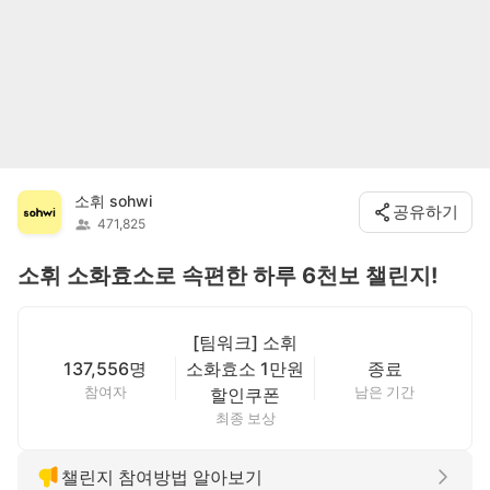
소휘 sohwi
공유하기
471,825
소휘 소화효소로 속편한 하루 6천보 챌린지!
[팀워크] 소휘
137,556명
소화효소 1만원
종료
참여자
남은 기간
할인쿠폰
최종 보상
챌린지 참여방법 알아보기