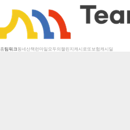
챌린지 상세
홈
팀워크
동네산책
런마일
모두의챌린지
캐시로또
보험
캐시딜