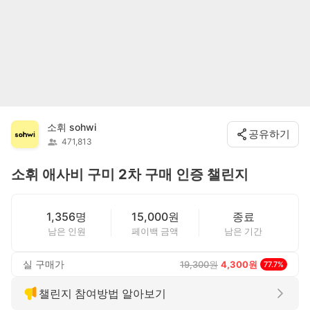
소휘 sohwi
공유하기
471,813
소휘 애사비 구미 2차 구매 인증 챌린지
1,356명
15,000원
종료
남은 인원
페이백 금액
남은 기간
실 구매가
19,300
원
4,300
원
77.7
%
챌린지 참여방법 알아보기