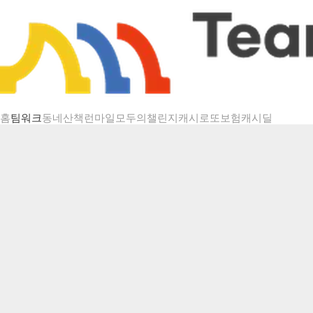
챌린지 상세
홈
팀워크
동네산책
런마일
모두의챌린지
캐시로또
보험
캐시딜